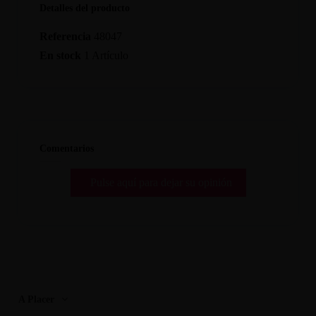
Detalles del producto
Referencia
48047
En stock
1 Artículo
Comentarios
Pulse aquí para dejar su opinión
A Placer