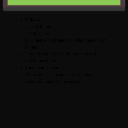
Características:
Talla: 47
Caja de 80 uds
VYTEX puro
90% menos de proteínas de látex que el látex
habitual
Pared de solo 0,05 - 0,06 mm de grosor -
mucho más finos
Totalmente veganos
Reducción sustancial del olor habitual
Sensación natural ultrasensible