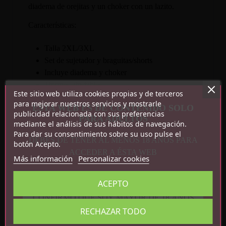
diadema de orejitas y un choker con un lazito.
Características:
Talla 2XL/3XL
Set de sujetador y braguitas/shorts
Incluye diadema y choker
Tirantes ajustables
Este sitio web utiliza cookies propias y de terceros
Materiales flexibles: sujetdor y bragutias: 82%
para mejorar nuestros servicios y mostrarle
ESTA WEB ES DE CONTENIDO SOLO
polyamida 18% elastano; diadema: 60% PVC,
publicidad relacionada con sus preferencias
PARA ADULTOS
20% polyester, 15% PP plastic, 5% metal
mediante el análisis de sus hábitos de navegación.
Para dar su consentimiento sobre su uso pulse el
DEBES DE TENER AL MENOS 18 AÑOS PARA
botón Acepto.
ACCEDER A ÉSTA WEB
Más información
Personalizar cookies
ACEPTO
CONFIRMO QUE SOY MAYOR DE 18 AÑOS
Detalles del producto
RECHAZAR TODO