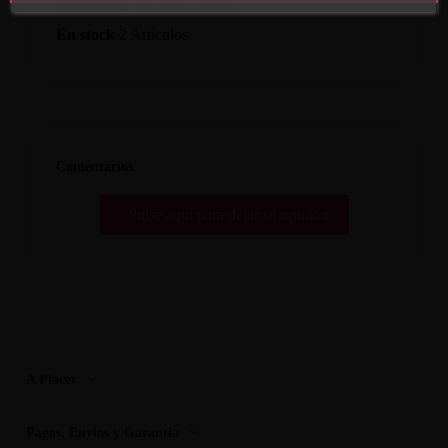
Referencia
5901688233405
En stock
2 Artículos
Comentarios
Pulse aquí para dejar su opinión
A Placer
Pagos, Envios y Garantia