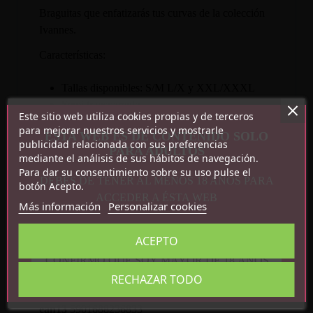
Braguitas que enfatizarás tus curvas de la colección
Ivannes.
Características:
Tallas disponibles: S/M L/X y XXL/XXXL
Semi transparente
Este sitio web utiliza cookies propias y de terceros
85% polyamide, 15% elastane
para mejorar nuestros servicios y mostrarle
ESTA WEB ES DE CONTENIDO SOLO
publicidad relacionada con sus preferencias
PARA ADULTOS
mediante el análisis de sus hábitos de navegación.
Para dar su consentimiento sobre su uso pulse el
DEBES DE TENER AL MENOS 18 AÑOS PARA
botón Acepto.
ACCEDER A ÉSTA WEB
Más información
Personalizar cookies
ACEPTO
Detalles del producto
CONFIRMO QUE SOY MAYOR DE 18 AÑOS
Referencia
5901688236833
RECHAZAR TODO
En stock
2 Artículos
ean13
5901688236833