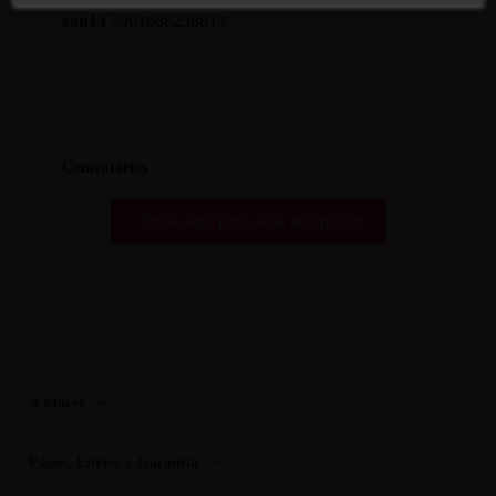
ean13
5901688238813
Comentarios
Pulse aquí para dejar su opinión
A Placer
Pagos, Envios y Garantia