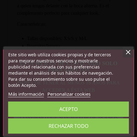
a quien tengas delante con la boca abierta. Es el
complemento perfecto para cualquier look.
Características:
Tallas disponibles: XS/S y M/L
Braguitas/liguero
Medias no incluidas
Este sitio web utiliza cookies propias y de terceros
para mejorar nuestros servicios y mostrarle
90% polyamide, 10% elastane
ESTA WEB ES DE CONTENIDO SOLO
publicidad relacionada con sus preferencias
PARA ADULTOS
mediante el análisis de sus hábitos de navegación.
Para dar su consentimiento sobre su uso pulse el
DEBES DE TENER AL MENOS 18 AÑOS PARA
botón Acepto.
ACCEDER A ÉSTA WEB
Más información
Personalizar cookies
ACEPTO
Detalles del producto
CONFIRMO QUE SOY MAYOR DE 18 AÑOS
RECHAZAR TODO
Referencia
5901688238813
En stock
1 Artículo