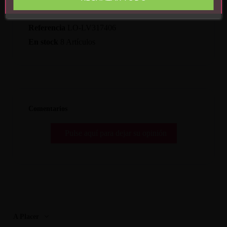
Detalles del producto
Referencia
LO-LV317406
En stock
8 Artículos
Comentarios
Pulse aquí para dejar su opinión
A Placer