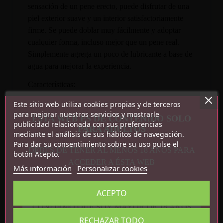
sensación de un pene erecto, puede disfrutar de una
piel exterior suave y un interior satisfactoriamente
firme. Se puede doblar muy fácilmente y adoptar
cualquier forma, incluso mejor que un pene real.
Simplemente agrega un poco de lubricante a base de
agua para mejorar la experiencia.
Características:
Este sitio web utiliza cookies propias y de terceros
Con piel deslizante
para mejorar nuestros servicios y mostrarle
ESTA WEB ES DE CONTENIDO SOLO
TPE doble capa
publicidad relacionada con sus preferencias
PARA ADULTOS
Flexible
mediante el análisis de sus hábitos de navegación.
Medidas: 20 cm x 3.8 cm
Para dar su consentimiento sobre su uso pulse el
DEBES DE TENER AL MENOS 18 AÑOS PARA
botón Acepto.
ACCEDER A ÉSTA WEB
Más información
Personalizar cookies
ACEPTO
CONFIRMO QUE SOY MAYOR DE 18 AÑOS
RECHAZAR TODO