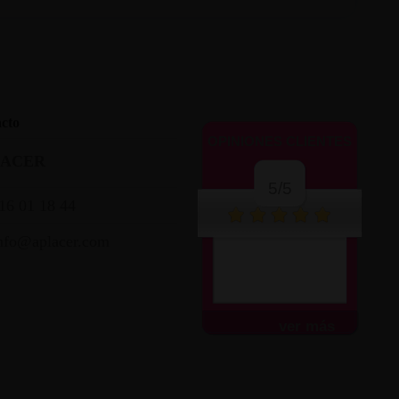
cto
OPINIONES CLIENTES
LACER
5/5
16 01 18 44
nfo@aplacer.com
Perfecto me llegó en
48h, todo bien.
ver más