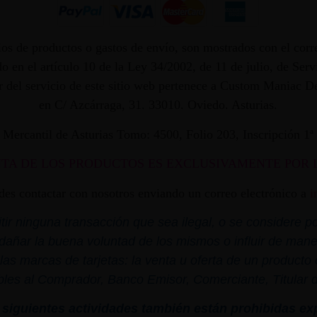
os de productos o gastos de envío, son mostrados con el corr
 en el artículo 10 de la Ley 34/2002, de 11 de julio, de Ser
dor del servicio de este sitio web pertenece a Custom Maniac
en C/ Azcárraga, 31. 33010. Oviedo. Asturias.
ro Mercantil de Asturias Tomo: 4500, Folio 203, Inscripción 1
NTA DE LOS PRODUCTOS ES EXCLUSIVAMENTE POR 
edes contactar con nosotros enviando un correo electrónico a
i
r ninguna transacción que sea ilegal, o se considere por
dañar la buena voluntad de los mismos o influir de mane
las marcas de tarjetas: la venta u oferta de un product
bles al Comprador, Banco Emisor, Comerciante, Titular de 
siguientes actividades también están prohibidas ex