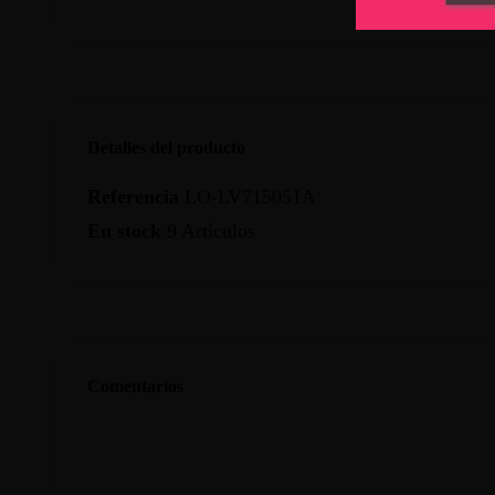
Detalles del producto
Referencia
LO-LV715051A
En stock
9 Artículos
Comentarios