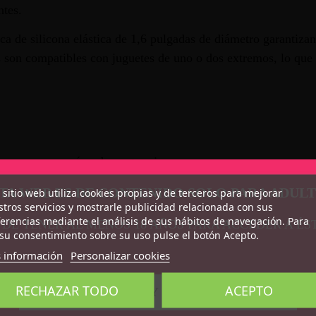
ntes.
rica de silicona elástica de 1,6 pulgadas de diámetro garantiza
 son compatibles con juguetes de uno o dos extremos, lo que b
 para empacar cómodamente y jugar con correas.
 el día y la noche
TA WEB ES DE CONTENIDO SOLO PARA ADUL
 sitio web utiliza cookies propias y de terceros para mejorar
cona elástica de 1,6 pulgadas de diámetro para mayor resistenc
tros servicios y mostrarle publicidad relacionada con sus
erencias mediante el análisis de sus hábitos de navegación. Para
 DE TENER AL MENOS 18 AÑOS PARA ACCEDER A ÉS
su consentimiento sobre su uso pulse el botón Acepto.
do.
 información
Personalizar cookies
 Silicona Premium.
RECHAZAR TODO
ACEPTO
CONFIRMO QUE SOY MAYOR DE 18 AÑOS