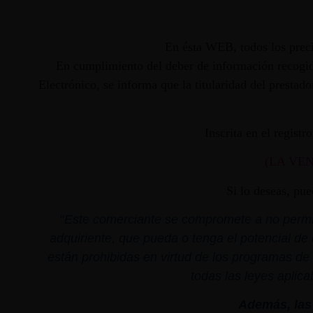
En ésta WEB, todos los preci
En cumplimiento del deber de información recogido
Electrónico, se informa que la titularidad del presta
Inscrita en el regist
(LA VE
Si lo deseas, pu
"
Este comerciante se compromete a no permiti
adquiriente, que pueda o tenga el potencial de 
están prohibidas en virtud de los programas de 
todas las leyes aplica
Además, las 