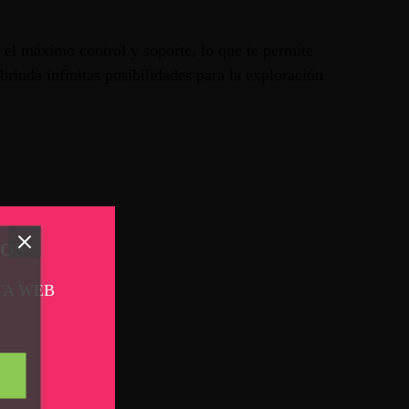
n el máximo control y soporte, lo que te permite
rinda infinitas posibilidades para la exploración
TOS
ia y soporte
TA WEB