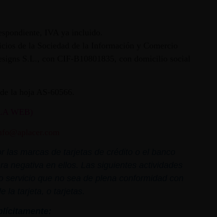
espondiente, IVA ya incluido.
vicios de la Sociedad de la Información y Comercio
 Designs S.L., con CIF-B10801835, con domicilio social
ª de la hoja AS-60566.
LA WEB)
nfo@aplacer.com
 las marcas de tarjetas de crédito o el banco
ra negativa en ellos. Las siguientes actividades
o o servicio que no sea de plena conformidad con
la tarjeta, o tarjetas.
plícitamente: