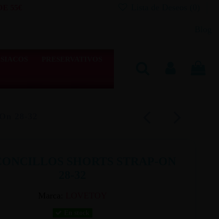
Lista de Deseos (
0
)
E 55€
Blog
SIACOS
PRESERVATIVOS
-On 28-32
ONCILLOS SHORTS STRAP-ON
28-32
Marca:
LOVETOY
En stock