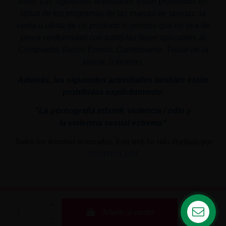
ellos. Las siguientes actividades están prohibidas en
virtud de los programas de las marcas de tarjetas: la
venta u oferta de un producto o servicio que no sea de
plena conformidad con todas las leyes aplicables al
Comprador, Banco Emisor, Comerciante, Titular de la
tarjeta, o tarjetas.
Además, las siguientes actividades también están
prohibidas explícitamente:
"La pornografía infantil,
violencia
/ odio y
la
violencia
sexual
extrema"
Todos los derechos reservados. Esta web ha sido diseñada por
PROMOLUM
Añadir al carrito