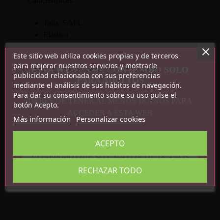
Características:
Talla: S/M/L
Elástico
90% nylon, 10% elastano
Este sitio web utiliza cookies propias y de terceros
para mejorar nuestros servicios y mostrarle
ESTA WEB ES DE CONTENIDO SOLO
publicidad relacionada con sus preferencias
PARA ADULTOS
mediante el análisis de sus hábitos de navegación.
Para dar su consentimiento sobre su uso pulse el
DEBES DE TENER AL MENOS 18 AÑOS PARA
botón Acepto.
ACCEDER A ÉSTA WEB
Más información
Personalizar cookies
Detalles del producto
ACEPTO
Referencia
5901688239193
CONFIRMO QUE SOY MAYOR DE 18 AÑOS
En stock
2 Artículos
RECHAZAR TODO