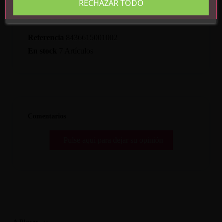
RECHAZAR TODO
Detalles del producto
Referencia
8436615001002
En stock
7 Artículos
Comentarios
Pulse aquí para dejar su opinión