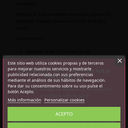
sexualidad.
Mordaza de bola transpirable de tamaño pequeño. Es
totalmente ajustable gracias a su hebilla en la parte
trasera.
Características:
Ajustable: desde 35 cm hasta 51 cm
Bola de silicona respirable
Este sitio web utiliza cookies propias y de terceros
Medidas:
para mejorar nuestros servicios y mostrarle
ESTA WEB ES DE CONTENIDO SOLO
publicidad relacionada con sus preferencias
PARA ADULTOS
mediante el análisis de sus hábitos de navegación.
Bola: 4 cm
Para dar su consentimiento sobre su uso pulse el
Peso: 84 gr
DEBES DE TENER AL MENOS 18 AÑOS PARA
botón Acepto.
ACCEDER A ÉSTA WEB
Más información
Personalizar cookies
ACEPTO
CONFIRMO QUE SOY MAYOR DE 18 AÑOS