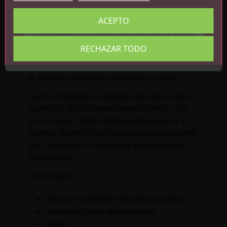
G. El amplio mango en el centro del juguete no sólo
garantiza un buen agarre al usarlo, sino que también
ACEPTO
garantiza una seguridad absoluta durante el uso anal,
CONFIRMO QUE SOY MAYOR DE 18 AÑOS
para que tengas la cabeza libre para cosas más
RECHAZAR TODO
importantes. Por cierto: además de la estimulación
anal y vaginal, el Satisfyer Double Crystal también
es adecuado para masajes agradables y cálidos.
Gracias al material, el consolador de cristal es muy
higiénico y fácil de limpiar después de su uso. Un
poco de agua y jabón o limpiador de juguetes y el
Satisfyer Double Crystal estará listo para su siguiente
uso. ¡Sumérgete en el mundo de la sensual doble
estimulación!
Características:
Vidrio de borosilicato sólido de alta calidad
Apto para el juego de temperaturas
Unisex