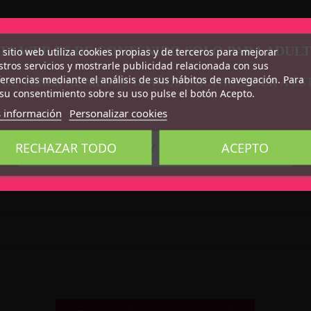
TA WEB ES DE CONTENIDO SOLO PARA ADUL
 sitio web utiliza cookies propias y de terceros para mejorar
tros servicios y mostrarle publicidad relacionada con sus
erencias mediante el análisis de sus hábitos de navegación. Para
 DE TENER AL MENOS 18 AÑOS PARA ACCEDER A ÉS
su consentimiento sobre su uso pulse el botón Acepto.
 información
Personalizar cookies
RECHAZAR TODO
ACEPTO
CONFIRMO QUE SOY MAYOR DE 18 AÑOS