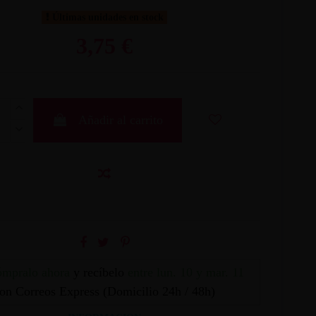
Últimas unidades en stock
3,75 €
Añadir al carrito
mpralo ahora
y recíbelo
entre lun. 10 y mar. 11
on Correos Express (Domicilio 24h / 48h)