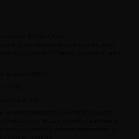
espondiente, IVA ya incluido.
vicios de la Sociedad de la Información y Comercio
 Designs S.L., con CIF-B10801835, con domicilio social
ª de la hoja AS-60566.
LA WEB)
nfo@aplacer.com
 las marcas de tarjetas de crédito o el banco
ra negativa en ellos. Las siguientes actividades
o o servicio que no sea de plena conformidad con
la tarjeta, o tarjetas.