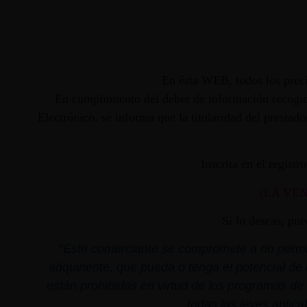
En ésta WEB, todos los preci
En cumplimiento del deber de información recogido
Electrónico, se informa que la titularidad del presta
Inscrita en el regist
(LA VE
Si lo deseas, pu
"
Este comerciante se compromete a no permiti
adquiriente, que pueda o tenga el potencial de 
están prohibidas en virtud de los programas de 
todas las leyes aplica