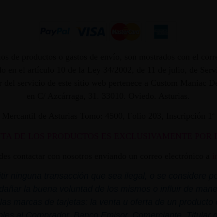
os de productos o gastos de envío, son mostrados con el corr
 en el artículo 10 de la Ley 34/2002, de 11 de julio, de Ser
dor del servicio de este sitio web pertenece a Custom Maniac
en C/ Azcárraga, 31. 33010. Oviedo. Asturias.
ro Mercantil de Asturias Tomo: 4500, Folio 203, Inscripción 1
NTA DE LOS PRODUCTOS ES EXCLUSIVAMENTE POR 
edes contactar con nosotros enviando un correo electrónico a
i
r ninguna transacción que sea ilegal, o se considere por
dañar la buena voluntad de los mismos o influir de mane
las marcas de tarjetas: la venta u oferta de un product
bles al Comprador, Banco Emisor, Comerciante, Titular de 