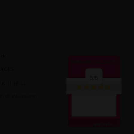
cto
OPINIONES CLIENTES
LACER
5/5
16 01 18 44
nfo@aplacer.com
ver más