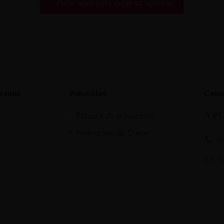
Pulse aquí para dejar su opinión
rantia
Privacidad
Conta
Política de privacidad
A P
Protección de Datos
6
I