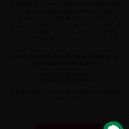
voluntad de los mismos o influir de manera negativa en
ellos. Las siguientes actividades están prohibidas en
virtud de los programas de las marcas de tarjetas: la
venta u oferta de un producto o servicio que no sea de
plena conformidad con todas las leyes aplicables al
Comprador, Banco Emisor, Comerciante, Titular de la
tarjeta, o tarjetas.
Además, las siguientes actividades también están
prohibidas explícitamente:
"La pornografía infantil,
violencia
/ odio y
la
violencia
sexual
extrema"
Todos los derechos reservados. Esta web ha sido diseñada por
PROMOLUM