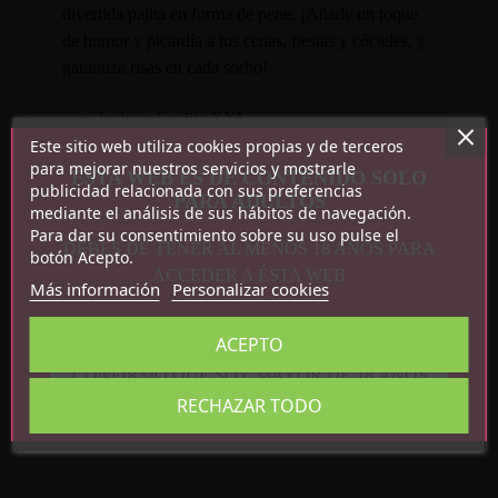
divertida pajita en forma de pene. ¡Añade un toque
de humor y picardía a tus cenas, fiestas y cócteles, y
garantiza risas en cada sorbo!
Incluye 1 pajita XXL
Este sitio web utiliza cookies propias y de terceros
Botella no incluida
para mejorar nuestros servicios y mostrarle
ESTA WEB ES DE CONTENIDO SOLO
publicidad relacionada con sus preferencias
PARA ADULTOS
mediante el análisis de sus hábitos de navegación.
Para dar su consentimiento sobre su uso pulse el
DEBES DE TENER AL MENOS 18 AÑOS PARA
botón Acepto.
ACCEDER A ÉSTA WEB
Más información
Personalizar cookies
Detalles del producto
ACEPTO
CONFIRMO QUE SOY MAYOR DE 18 AÑOS
Referencia
8412345052309
RECHAZAR TODO
En stock
2 Artículos