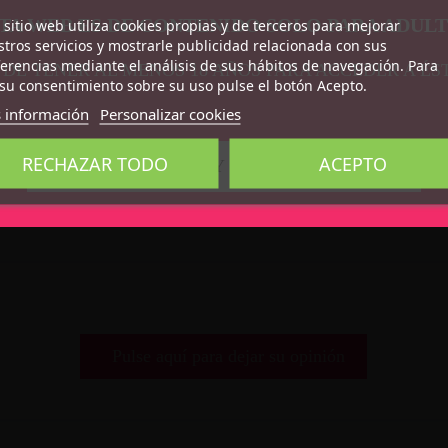
TA WEB ES DE CONTENIDO SOLO PARA ADUL
 sitio web utiliza cookies propias y de terceros para mejorar
tros servicios y mostrarle publicidad relacionada con sus
erencias mediante el análisis de sus hábitos de navegación. Para
 DE TENER AL MENOS 18 AÑOS PARA ACCEDER A ÉS
su consentimiento sobre su uso pulse el botón Acepto.
 información
Personalizar cookies
RECHAZAR TODO
ACEPTO
CONFIRMO QUE SOY MAYOR DE 18 AÑOS
Pulse aquí para dejar su opinión