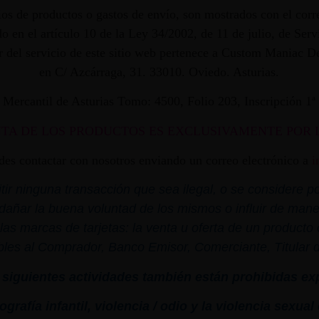
os de productos o gastos de envío, son mostrados con el corr
 en el artículo 10 de la Ley 34/2002, de 11 de julio, de Ser
dor del servicio de este sitio web pertenece a Custom Maniac
en C/ Azcárraga, 31. 33010. Oviedo. Asturias.
ro Mercantil de Asturias Tomo: 4500, Folio 203, Inscripción 1
NTA DE LOS PRODUCTOS ES EXCLUSIVAMENTE POR 
edes contactar con nosotros enviando un correo electrónico a
i
r ninguna transacción que sea ilegal, o se considere por
dañar la buena voluntad de los mismos o influir de mane
las marcas de tarjetas: la venta u oferta de un product
bles al Comprador, Banco Emisor, Comerciante, Titular de 
siguientes actividades también están prohibidas ex
grafía infantil,
violencia
/ odio y la
violencia
sexual