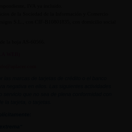
espondiente, IVA ya incluido.
vicios de la Sociedad de la Información y Comercio
 Designs S.L., con CIF-B10801835, con domicilio social
ª de la hoja AS-60566.
LA WEB)
nfo@aplacer.com
 las marcas de tarjetas de crédito o el banco
ra negativa en ellos. Las siguientes actividades
o o servicio que no sea de plena conformidad con
la tarjeta, o tarjetas.
plícitamente:
extrema"