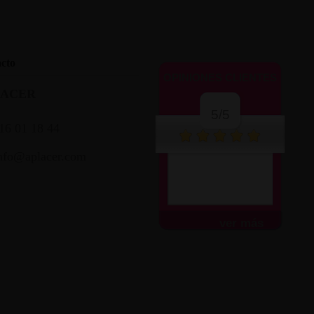
cto
OPINIONES CLIENTES
LACER
5/5
16 01 18 44
nfo@aplacer.com
ver más