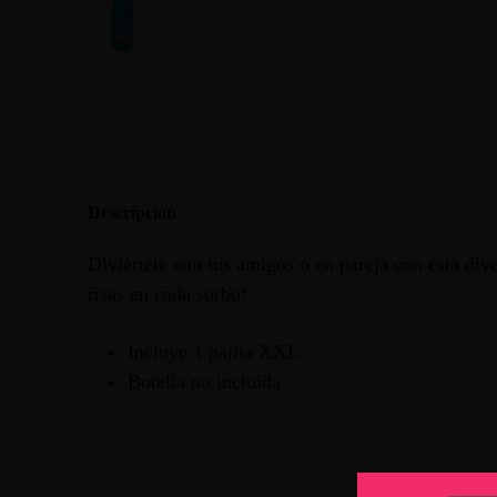
Descripción
Diviértete con tus amigos o en pareja con esta dive
risas en cada sorbo!
Incluye 1 pajita XXL
Botella no incluida