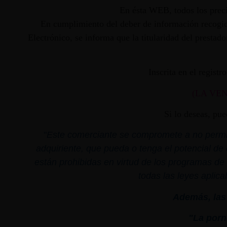
En ésta WEB, todos los preci
En cumplimiento del deber de información recogido
Electrónico, se informa que la titularidad del presta
Inscrita en el regist
(LA VE
Si lo deseas, pu
"
Este comerciante se compromete a no permiti
adquiriente, que pueda o tenga el potencial de 
están prohibidas en virtud de los programas de 
todas las leyes aplica
Además, las 
"La porno