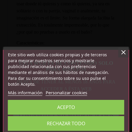
usar donde tú quieras y como tú quieras, ya sea en
solitario o con tu pareja, vaginal o analmente, tu
imaginación es el límite. Su forma alargada facilita la
extracción. Es totalmente impermeable, por lo que
¿por qué no pruebas a usarlo en el baño?
Características:
Este sitio web utiliza cookies propias y de terceros
12 funciones de vibración
para mejorar nuestros servicios y mostrarle
ESTA WEB ES DE CONTENIDO SOLO
Recargable
publicidad relacionada con sus preferencias
PARA ADULTOS
Flexible
mediante el análisis de sus hábitos de navegación.
Para dar su consentimiento sobre su uso pulse el
DEBES DE TENER AL MENOS 18 AÑOS PARA
botón Acepto.
ACCEDER A ÉSTA WEB
Más información
Personalizar cookies
ACEPTO
CONFIRMO QUE SOY MAYOR DE 18 AÑOS
Detalles del producto
RECHAZAR TODO