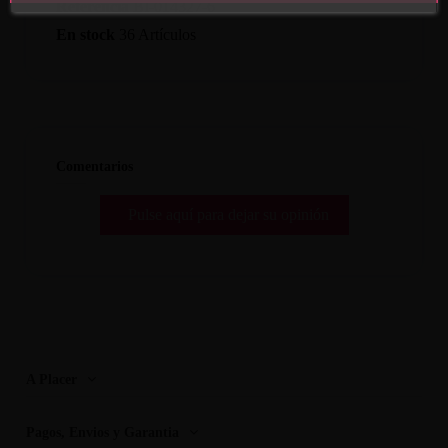
Referencia
BI-014327-6
En stock
36 Artículos
Comentarios
Pulse aquí para dejar su opinión
A Placer
Pagos, Envios y Garantia