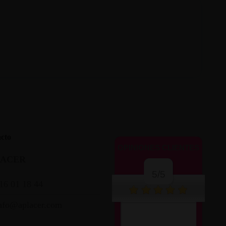
cto
OPINIONES CLIENTES
LACER
5/5
16 01 18 44
nfo@aplacer.com