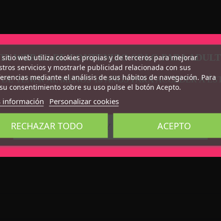
TA WEB ES DE CONTENIDO SOLO PARA ADUL
 sitio web utiliza cookies propias y de terceros para mejorar
tros servicios y mostrarle publicidad relacionada con sus
erencias mediante el análisis de sus hábitos de navegación. Para
 DE TENER AL MENOS 18 AÑOS PARA ACCEDER A ÉS
su consentimiento sobre su uso pulse el botón Acepto.
 información
Personalizar cookies
RECHAZAR TODO
ACEPTO
CONFIRMO QUE SOY MAYOR DE 18 AÑOS