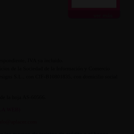
ver más
espondiente, IVA ya incluido.
vicios de la Sociedad de la Información y Comercio
 Designs S.L., con CIF-B10801835, con domicilio social
ª de la hoja AS-60566.
LA WEB)
nfo@aplacer.com