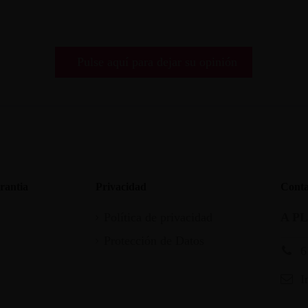
Pulse aquí para dejar su opinión
rantia
Privacidad
Conta
Política de privacidad
A P
Protección de Datos
6
I