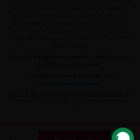
voluntad de los mismos o influir de manera negativa en
ellos. Las siguientes actividades están prohibidas en
virtud de los programas de las marcas de tarjetas: la
venta u oferta de un producto o servicio que no sea de
plena conformidad con todas las leyes aplicables al
Comprador, Banco Emisor, Comerciante, Titular de la
tarjeta, o tarjetas.
Además, las siguientes actividades también están
prohibidas explícitamente:
"La pornografía infantil,
violencia
/ odio y
la
violencia
sexual
extrema"
Todos los derechos reservados. Esta web ha sido diseñada por
PROMOLUM
Añadir al carrito