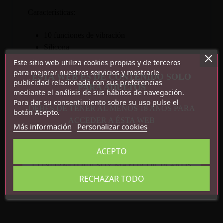
Características:
10 funciones de vibración
Silicona
1 pila AA
Este sitio web utiliza cookies propias y de terceros
para mejorar nuestros servicios y mostrarle
ESTA WEB ES DE CONTENIDO SOLO
publicidad relacionada con sus preferencias
PARA ADULTOS
mediante el análisis de sus hábitos de navegación.
Para dar su consentimiento sobre su uso pulse el
DEBES DE TENER AL MENOS 18 AÑOS PARA
botón Acepto.
ACCEDER A ÉSTA WEB
Más información
Personalizar cookies
Detalles del producto
ACEPTO
CONFIRMO QUE SOY MAYOR DE 18 AÑOS
Referencia
BI-014764
RECHAZAR TODO
En stock
26 Artículos