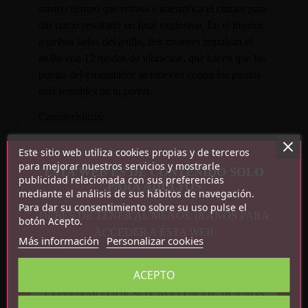
mismo tiempo que retrasa e intensifica el clímax para
dar como resultado un final explosivo. En el interior,
a ambos lados del anillo, dos motores impulsan el
anillo con 12 modos de vibración, que hacen que las
puntas del estimulador se muevan contra los puntos
más sensibles de tu pareja.
Características:
12 modos de vibración
Este sitio web utiliza cookies propias y de terceros
Función memoria
para mejorar nuestros servicios y mostrarle
ESTA WEB ES DE CONTENIDO SOLO
publicidad relacionada con sus preferencias
2 motores
PARA ADULTOS
mediante el análisis de sus hábitos de navegación.
Silicona
Para dar su consentimiento sobre su uso pulse el
Recargable por USB
DEBES DE TENER AL MENOS 18 AÑOS PARA
botón Acepto.
ACCEDER A ÉSTA WEB
Más información
Personalizar cookies
ACEPTO
CONFIRMO QUE SOY MAYOR DE 18 AÑOS