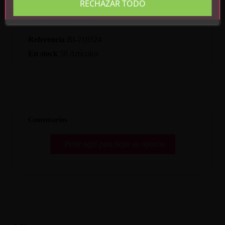
RECHAZAR TODO
Detalles del producto
Referencia
BI-210324
En stock
50 Artículos
Comentarios
Pulse aquí para dejar su opinión