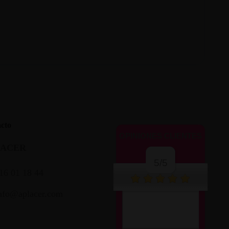
cto
OPINIONES CLIENTES
LACER
5/5
16 01 18 44
nfo@aplacer.com