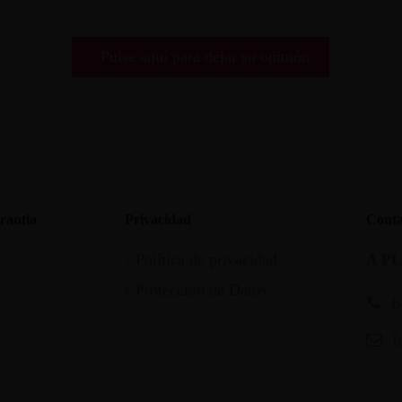
Pulse aquí para dejar su opinión
rantia
Privacidad
Conta
Política de privacidad
A P
Protección de Datos
6
I