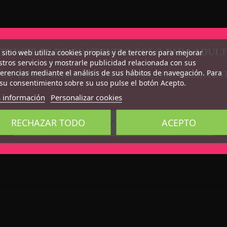
TA WEB ES DE CONTENIDO SOLO PARA ADUL
 sitio web utiliza cookies propias y de terceros para mejorar
tros servicios y mostrarle publicidad relacionada con sus
erencias mediante el análisis de sus hábitos de navegación. Para
 DE TENER AL MENOS 18 AÑOS PARA ACCEDER A ÉS
su consentimiento sobre su uso pulse el botón Acepto.
 información
Personalizar cookies
RECHAZAR TODO
ACEPTO
CONFIRMO QUE SOY MAYOR DE 18 AÑOS