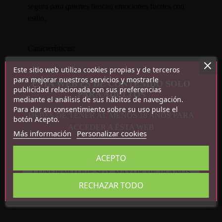
segura para quienes buscan emociones fuertes con
estilo.
Características:
Color: Negro
Este sitio web utiliza cookies propias y de terceros
Medidas: Talla única Ajustable
para mejorar nuestros servicios y mostrarle
ESTA WEB ES DE CONTENIDO SOLO
publicidad relacionada con sus preferencias
Peso: 198g
PARA ADULTOS
mediante el análisis de sus hábitos de navegación.
Para dar su consentimiento sobre su uso pulse el
DEBES DE TENER AL MENOS 18 AÑOS PARA
botón Acepto.
ACCEDER A ÉSTA WEB
Más información
Personalizar cookies
ACEPTO
Detalles del producto
CONFIRMO QUE SOY MAYOR DE 18 AÑOS
Referencia
8436615007431
RECHAZAR TODO
En stock
20 Artículos