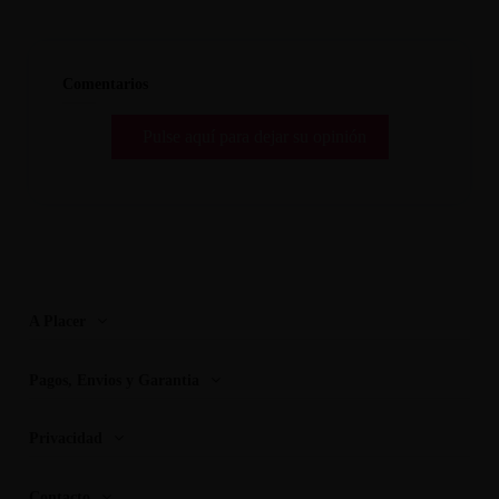
Comentarios
Pulse aquí para dejar su opinión
A Placer
Pagos, Envios y Garantia
Privacidad
Contacto