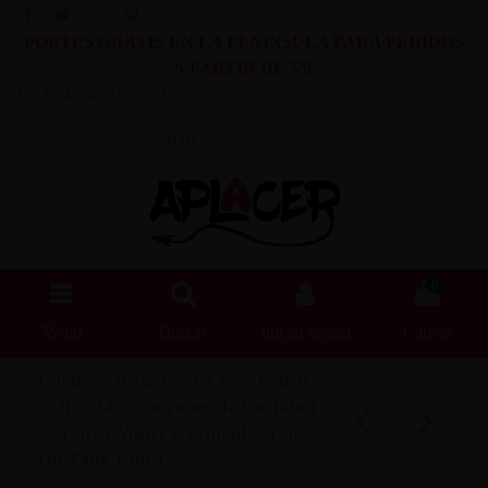
PORTES GRATIS EN LA PENINSULA PARA PEDIDOS
A PARTIR DE 55€
Lista de Deseos (
0
)
Blog
0
Menú
Buscar
Iniciar sesión
Carrito
Inicio
Juguetes XXX
Fetish
BDSM/Cinturones de Castidad
Tanga Mujer Castidad Strap
On Talla Única