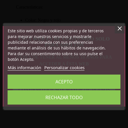
Características:
Color: Negro y rojo
Medidas: 32x6cm
Este sitio web utiliza cookies propias y de terceros
Peso: 83g
para mejorar nuestros servicios y mostrarle
ESTA WEB ES DE CONTENIDO SOLO
publicidad relacionada con sus preferencias
PARA ADULTOS
mediante el análisis de sus hábitos de navegación.
Para dar su consentimiento sobre su uso pulse el
DEBES DE TENER AL MENOS 18 AÑOS PARA
botón Acepto.
ACCEDER A ÉSTA WEB
Más información
Personalizar cookies
Detalles del producto
ACEPTO
Referencia
8436615007110
CONFIRMO QUE SOY MAYOR DE 18 AÑOS
En stock
23 Artículos
RECHAZAR TODO