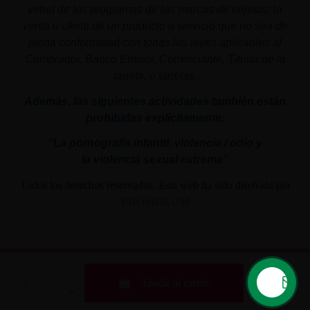
virtud de los programas de las marcas de tarjetas: la
venta u oferta de un producto o servicio que no sea de
plena conformidad con todas las leyes aplicables al
Comprador, Banco Emisor, Comerciante, Titular de la
tarjeta, o tarjetas.
Además, las siguientes actividades también están
prohibidas explícitamente:
"La pornografía infantil,
violencia
/ odio y
la
violencia
sexual
extrema"
Todos los derechos reservados. Esta web ha sido diseñada por
PROMOLUM
Añadir al carrito