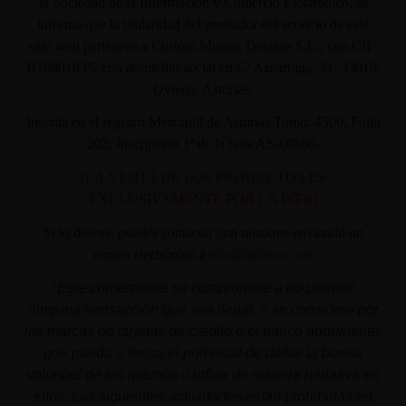
la Sociedad de la Información y Comercio Electrónico, se
informa que la titularidad del prestador del servicio de este
sitio web pertenece a Custom Maniac Designs S.L., con CIF-
B10801835, con domicilio social en C/ Azcárraga, 31. 33010.
Oviedo. Asturias.
Inscrita en el registro Mercantil de Asturias Tomo: 4500, Folio
203, Inscripción 1ª de la hoja AS-60566.
(LA VENTA DE LOS PRODUCTOS ES
EXCLUSIVAMENTE POR LA WEB)
Si lo deseas, puedes contactar con nosotros enviando un
correo electrónico a
info@aplacer.com
"
Este comerciante se compromete a no permitir
ninguna transacción que sea ilegal, o se considere por
las marcas de tarjetas de crédito o el banco adquiriente,
que pueda o tenga el potencial de dañar la buena
voluntad de los mismos o influir de manera negativa en
ellos. Las siguientes actividades están prohibidas en