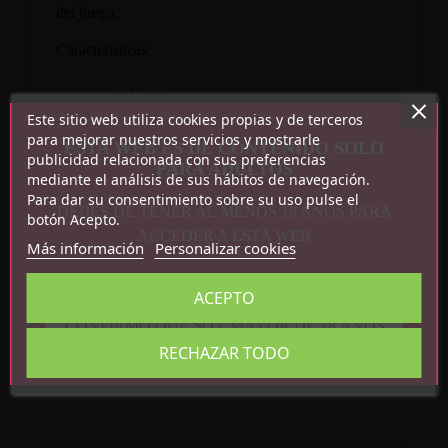
del juego.
Características:
Color:Negro
Este sitio web utiliza cookies propias y de terceros
Medidas: 60cm
para mejorar nuestros servicios y mostrarle
Peso: 54g
ESTA WEB ES DE CONTENIDO SOLO
publicidad relacionada con sus preferencias
PARA ADULTOS
mediante el análisis de sus hábitos de navegación.
Para dar su consentimiento sobre su uso pulse el
DEBES DE TENER AL MENOS 18 AÑOS PARA
botón Acepto.
ACCEDER A ÉSTA WEB
Más información
Personalizar cookies
Detalles del producto
ACEPTO
Referencia
8436615007479
CONFIRMO QUE SOY MAYOR DE 18 AÑOS
En stock
20 Artículos
RECHAZAR TODO