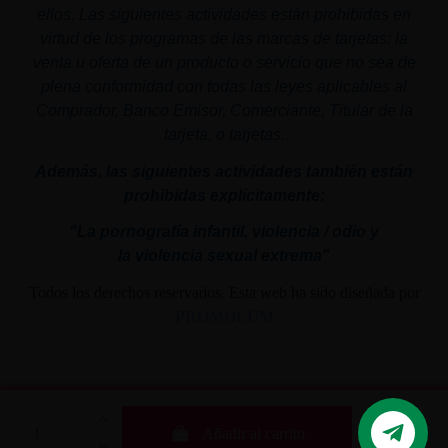
ellos. Las siguientes actividades están prohibidas en
virtud de los programas de las marcas de tarjetas: la
venta u oferta de un producto o servicio que no sea de
plena conformidad con todas las leyes aplicables al
Comprador, Banco Emisor, Comerciante, Titular de la
tarjeta, o tarjetas.
Además, las siguientes actividades también están
prohibidas explícitamente:
"La pornografía infantil,
violencia
/ odio y
la
violencia
sexual
extrema"
Todos los derechos reservados. Esta web ha sido diseñada por
PROMOLUM
Añadir al carrito