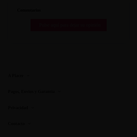
Comentarios
Pulse aquí para dejar su opinión
A Placer
Pagos, Envios y Garantia
Privacidad
Contacto