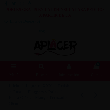
PORTES GRATIS EN LA PENINSULA PARA PEDIDOS
A PARTIR DE 55€
Lista de Deseos (
0
)
Blog
0
Menú
Buscar
Iniciar sesión
Carrito
Inicio
Juguetes XXX
Fetish
Fustas, Floggers y Palas
Fusta Clásica Mango Trenzado
60cm