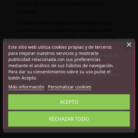
Bdsm Line y disfruta como nunca antes de tu
sexualidad.
Si quieres llevar tus juegos de dominación a otro
nivel, estas pinzas para pezones son para aquellos
amantes del placer más intenso. Ajústalas según tus
necesidades gracias a su sistema de ajuste y disfruta
Este sitio web utiliza cookies propias y de terceros
del peso extra que le otorgan sus cascabeles.
para mejorar nuestros servicios y mostrarle
ESTA WEB ES DE CONTENIDO SOLO
publicidad relacionada con sus preferencias
PARA ADULTOS
mediante el análisis de sus hábitos de navegación.
Para dar su consentimiento sobre su uso pulse el
DEBES DE TENER AL MENOS 18 AÑOS PARA
botón Acepto.
ACCEDER A ÉSTA WEB
Más información
Personalizar cookies
ACEPTO
Detalles del producto
CONFIRMO QUE SOY MAYOR DE 18 AÑOS
RECHAZAR TODO
Referencia
843658379343
En stock
24 Artículos