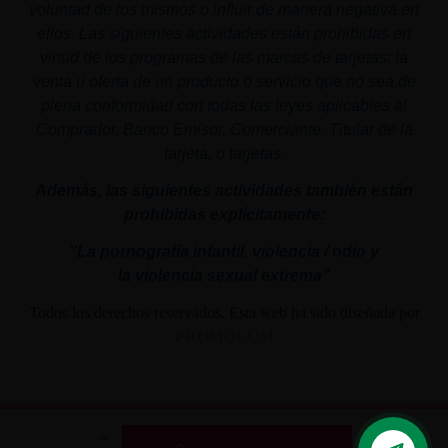
voluntad de los mismos o influir de manera negativa en
ellos. Las siguientes actividades están prohibidas en
virtud de los programas de las marcas de tarjetas: la
venta u oferta de un producto o servicio que no sea de
plena conformidad con todas las leyes aplicables al
Comprador, Banco Emisor, Comerciante, Titular de la
tarjeta, o tarjetas.
Además, las siguientes actividades también están
prohibidas explícitamente:
"La pornografía infantil,
violencia
/ odio y
la
violencia
sexual
extrema"
Todos los derechos reservados. Esta web ha sido diseñada por
PROMOLUM