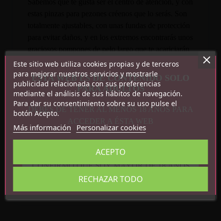
Sabemos que te gusta ser el centro de atención, y con
estas pinzas para pezones créenos que lo serás. Son
totalmente ajustables, con unas fundas de protección
para evitar daños, y en los extremos encontrarás unos
graciosos pompones de pelo largo que te acariciarán
con cada paso que des.
Este sitio web utiliza cookies propias y de terceros
para mejorar nuestros servicios y mostrarle
ESTA WEB ES DE CONTENIDO SOLO
publicidad relacionada con sus preferencias
PARA ADULTOS
mediante el análisis de sus hábitos de navegación.
Para dar su consentimiento sobre su uso pulse el
DEBES DE TENER AL MENOS 18 AÑOS PARA
botón Acepto.
ACCEDER A ÉSTA WEB
Más información
Personalizar cookies
Detalles del producto
ACEPTO
CONFIRMO QUE SOY MAYOR DE 18 AÑOS
Referencia
843658379645
RECHAZAR TODO
En stock
22 Artículos