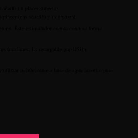
a añadir un placer superior.
 placer más sencillo y tradicional.
menino. Este estimulador cuenta con una forma
 sus funciones. Es recargable por USB e
utilizar tu lubricante a base de agua favorito para