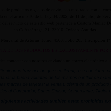
os de productos o gastos de envío, son mostrados con el corr
 en el artículo 10 de la Ley 34/2002, de 11 de julio, de Ser
dor del servicio de este sitio web pertenece a Custom Maniac
en C/ Azcárraga, 31. 33010. Oviedo. Asturias.
ro Mercantil de Asturias Tomo: 4500, Folio 203, Inscripción 1
NTA DE LOS PRODUCTOS ES EXCLUSIVAMENTE POR 
edes contactar con nosotros enviando un correo electrónico a
i
r ninguna transacción que sea ilegal, o se considere por
dañar la buena voluntad de los mismos o influir de mane
las marcas de tarjetas: la venta u oferta de un product
bles al Comprador, Banco Emisor, Comerciante, Titular de 
siguientes actividades también están prohibidas ex