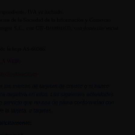
espondiente, IVA ya incluido.
vicios de la Sociedad de la Información y Comercio
 Designs S.L., con CIF-B10801835, con domicilio social
ª de la hoja AS-60566.
LA WEB)
nfo@aplacer.com
 las marcas de tarjetas de crédito o el banco
ra negativa en ellos. Las siguientes actividades
o o servicio que no sea de plena conformidad con
la tarjeta, o tarjetas.
plícitamente: