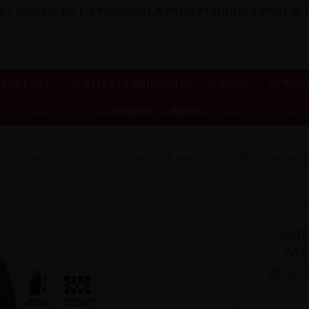
ES GRATIS EN LA PENINSULA PARA PEDIDOS A PARTIR D
LENCERÍA
ACEITES/LUBRICANTES
JUEGOS
AFRODI
VARIOS
BLOG
radores
Squidy Vibrador Función de Movimiento
SQ
MO
BOL