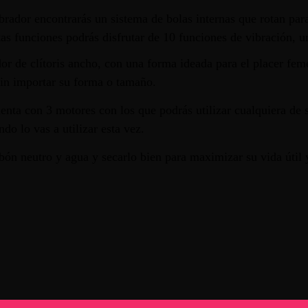
vibrador encontrarás un sistema de bolas internas que rotan par
as funciones podrás disfrutar de 10 funciones de vibración, un
dor de clítoris ancho, con una forma ideada para el placer fe
 sin importar su forma o tamaño.
uenta con 3 motores con los que podrás utilizar cualquiera de
o lo vas a utilizar esta vez.
n neutro y agua y secarlo bien para maximizar su vida útil y 