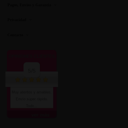
Pagos, Envios y Garantia
Privacidad
Contacto
OPINIONES CLIENTES
5/5
Muy atentos y amables.
Envío súper rápido.
Todo...
ver más