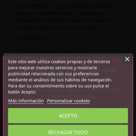
con un sujetador y con unas braguitas de talle alto,
ambos con un patrón florado y materiales semi
transparentes. Para darle un toque extra cuenta con
un choker unido con una cinta a la cadera.
Características:
Tallas disponibles: S/M y L/XL
Set de dos piezas: sujetador y braguitas
Este sitio web utiliza cookies propias y de terceros
para mejorar nuestros servicios y mostrarle
Choker incluido
ESTA WEB ES DE CONTENIDO SOLO
publicidad relacionada con sus preferencias
90% polyamide, 10% elastane
PARA ADULTOS
mediante el análisis de sus hábitos de navegación.
Para dar su consentimiento sobre su uso pulse el
DEBES DE TENER AL MENOS 18 AÑOS PARA
botón Acepto.
ACCEDER A ÉSTA WEB
Más información
Personalizar cookies
ACEPTO
CONFIRMO QUE SOY MAYOR DE 18 AÑOS
Detalles del producto
RECHAZAR TODO