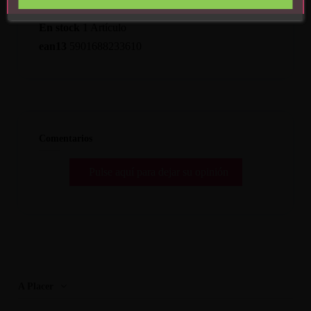
Referencia
5901688233610
En stock
1 Artículo
ean13
5901688233610
Comentarios
Pulse aquí para dejar su opinión
A Placer